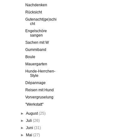
Nachdenken
Rücksicht
Gutenacht(ge)schi
cht
Engelschöre
sangen
Sachen mit W
Gummiband
Boule
Mauergarten
Hunde-Herrchen-
Style
Dépannage
Reisen mit Hund
Vorvergruselung
"Werkstatt"
►
August
(25)
►
Juli
(26)
►
Juni
(31)
►
Mai
(27)