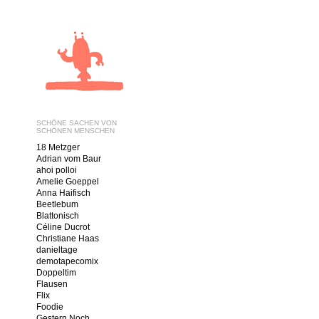
SCHÖNE SACHEN VON
SCHÖNEN MENSCHEN
18 Metzger
Adrian vom Baur
ahoi polloi
Amelie Goeppel
Anna Haifisch
Beetlebum
Blattonisch
Céline Ducrot
Christiane Haas
danieltage
demotapecomix
Doppeltim
Flausen
Flix
Foodie
Gestern Noch